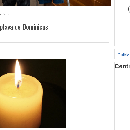
minicus
 playa de Dominicus
Guibia
Cent