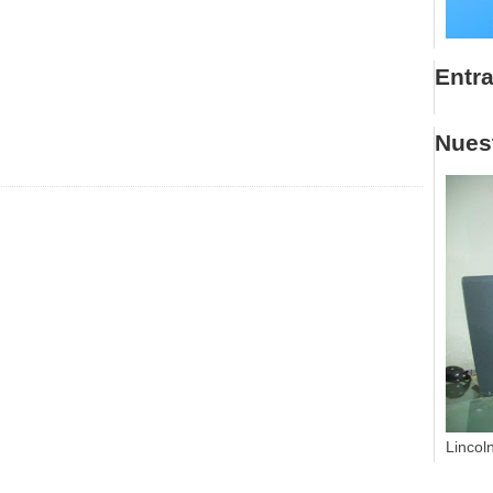
Entr
Nuest
Lincol