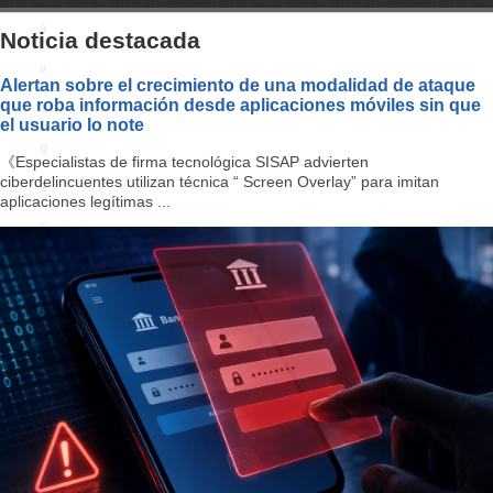
a
Noticia destacada
v
Alertan sobre el crecimiento de una modalidad de ataque
que roba información desde aplicaciones móviles sin que
i
el usuario lo note
g
《Especialistas de firma tecnológica SISAP advierten
ciberdelincuentes utilizan técnica “ Screen Overlay” para imitan
a
aplicaciones legítimas ...
ti
o
n