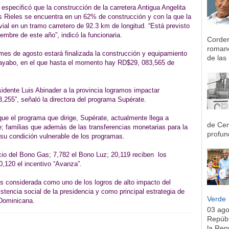
 especificó que la construcción de la carretera Antigua Angelita
s Rieles se encuentra en un 62% de construcción y con la que la
ial en un tramo carretero de 92.3 km de longitud. “Está previsto
iembre de este año”, indicó la funcionaria.
Corder
romane
es de agosto estará finalizada la construcción y equipamiento
de las 
ayabo, en el que hasta el momento hay RD$29, 083,565 de
idente Luis Abinader a la provincia logramos impactar
,255”, señaló la directora del programa Supérate.
que el programa que dirige, Supérate, actualmente llega a
de Cen
 familias que además de las transferencias monetarias para la
profun
su condición vulnerable de los programas.
icio del Bono Gas; 7,782 el Bono Luz; 20,119 reciben los
0,120 el incentivo “Avanza”.
s considerada como uno de los logros de alto impacto del
tencia social de la presidencia y como principal estrategia de
Verde
 Dominicana.
03 ag
Repúbl
la Rep