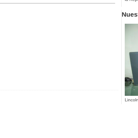
Nuest
Lincol