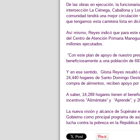
De las obras en ejecución, la funcionaria
intersección La Ciénega, Caballona y Lo
comunidad tendrá una mejor circulación v
que tengamos esta carretera lista en dic
Así mismo, Reyes indicó que para este m
del Centro de Atención Primaria Manogu
millones ejecutados.
“Con este plan de apoyo de nuestro pres
beneficiosamente a una población de 693
Y en ese sentido, Gloria Reyes resaltó 
24,440 hogares de Santo Domingo Oeste;
compra de alimentos, reciben apoyo por 
A saber, 14,289 hogares tienen el benef
incentivos “Aliméntate” y “Aprende”; y 2
La nueva visión y alcance de Supérate e
Gobierno como principal programa de asis
lucha contra la pobreza en la República