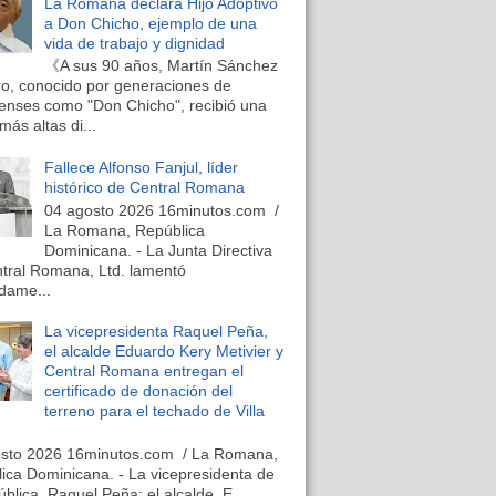
La Romana declara Hijo Adoptivo
a Don Chicho, ejemplo de una
vida de trabajo y dignidad
《A sus 90 años, Martín Sánchez
o, conocido por generaciones de
nses como "Don Chicho", recibió una
más altas di...
Fallece Alfonso Fanjul, líder
histórico de Central Romana
04 agosto 2026 16minutos.com /
La Romana, República
Dominicana. - La Junta Directiva
tral Romana, Ltd. lamentó
dame...
La vicepresidenta Raquel Peña,
el alcalde Eduardo Kery Metivier y
Central Romana entregan el
certificado de donación del
terreno para el techado de Villa
osto 2026 16minutos.com / La Romana,
ica Dominicana. - La vicepresidenta de
ública, Raquel Peña; el alcalde, E...