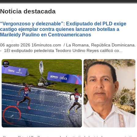
a
Noticia destacada
v
“Vergonzoso y deleznable”: Exdiputado del PLD exige
castigo ejemplar contra quienes lanzaron botellas a
i
Marileidy Paulino en Centroamericanos
g
06 agosto 2026 16minutos.com / La Romana, República Dominicana.
- 1El exdiputado peledeísta Teodoro Urdino Reyes calificó co...
a
ti
o
n