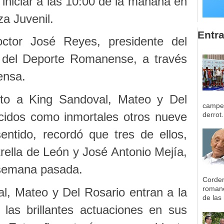
iniciar a las 10:00 de la mañana en
za Juvenil.
Entr
octor José Reyes, presidente del
 del Deporte Romanense, a través
ensa.
nto a King Sandoval, Mateo y Del
campeo
ucidos como inmortales otros nueve
derrot.
entido, recordó que tres de ellos,
rella de León y José Antonio Mejía,
 semana pasada.
Corder
romane
l, Mateo y Del Rosario entran a la
de las 
e las brillantes actuaciones en sus