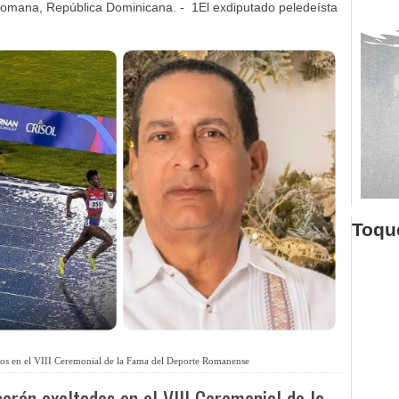
omana, República Dominicana. - 1El exdiputado peledeísta
Toque
dos en el VIII Ceremonial de la Fama del Deporte Romanense
erán exaltados en el VIII Ceremonial de la