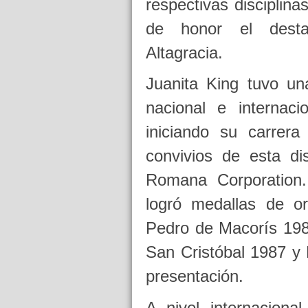
respectivas disciplin
de honor el destac
Altagracia.
Juanita King tuvo un
nacional e internaci
iniciando su carre
convivios de esta di
Romana Corporation
logró medallas de o
Pedro de Macorís 198
San Cristóbal 1987 y
presentación.
A nivel internaciona