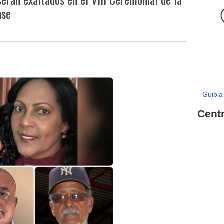
nse
Guibia
Cent