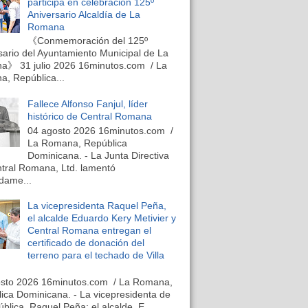
participa en celebración 125º
Aniversario Alcaldía de La
Romana
《Conmemoración del 125º
sario del Ayuntamiento Municipal de La
》 31 julio 2026 16minutos.com / La
, República...
Fallece Alfonso Fanjul, líder
histórico de Central Romana
04 agosto 2026 16minutos.com /
La Romana, República
Dominicana. - La Junta Directiva
tral Romana, Ltd. lamentó
dame...
La vicepresidenta Raquel Peña,
el alcalde Eduardo Kery Metivier y
Central Romana entregan el
certificado de donación del
terreno para el techado de Villa
osto 2026 16minutos.com / La Romana,
ica Dominicana. - La vicepresidenta de
ública, Raquel Peña; el alcalde, E...