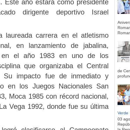
as. Este año estará como presidente
ado dirigente deportivo Israel
Aniver
Romana
Romana
a laureada carrera en el atletismo
onal, en lanzamiento de jabalina,
ra en el año 1983 en uno de los
sciplina que organizaba el Central
de Cen
. Su impacto fue de inmediato y
profun
ro en los Juegos Nacionales San
3, Moca 1985 con récord nacional,
 La Vega 1992, donde fue su última
Verde
03 ag
Repúbl
l logró clasificarse al Campeonato
la Rep