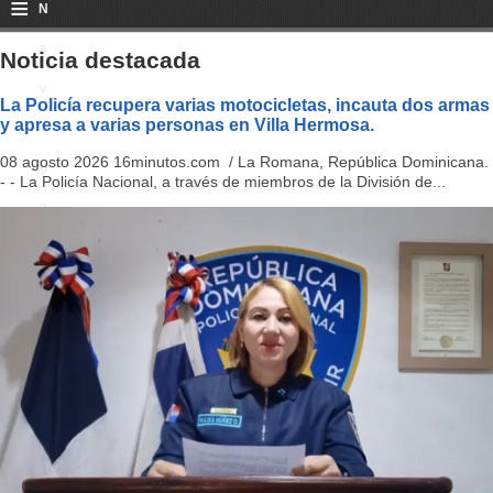
≡
N
a
Noticia destacada
v
La Policía recupera varias motocicletas, incauta dos armas
y apresa a varias personas en Villa Hermosa.
i
08 agosto 2026 16minutos.com / La Romana, República Dominicana.
g
- - La Policía Nacional, a través de miembros de la División de...
a
ti
o
n