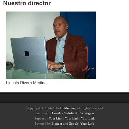
Nuestro director
Lincoln Rivera Medina
Copyright © 2014-2015
16 Minutos
. All Rights Reserved
Template by
Creating Website
&
CB Blogger
Support :
Your Link
|
Your Link
|
Your Link
Powered by
Blogger
and
Google
.
Your Link