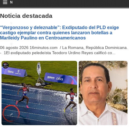
≡
N
a
Noticia destacada
v
“Vergonzoso y deleznable”: Exdiputado del PLD exige
castigo ejemplar contra quienes lanzaron botellas a
i
Marileidy Paulino en Centroamericanos
g
06 agosto 2026 16minutos.com / La Romana, República Dominicana.
- 1El exdiputado peledeísta Teodoro Urdino Reyes calificó co...
a
ti
o
n