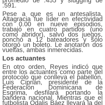
promedio de .455 y slugging de
.591.
Pese a que es un antesalista,
Altagracia fue líder en efectividad
con 0.00 en nueve episodios,
trabajó en cuatro partidos (uno
como abridor), salvó dos juegos,
ponchó a 12 bateadores y sólo
otorgó un boleto. Le anotaron dos
vueltas, ambas inmerecidas.
Los actuantes
En otro orden, Reyes indicó que
entre los actuantes como parte del
protocolo que conlleva el pabellón,
Luis Ciprián, presidente de la
Federación Dominicana de
Esgrima, desfilará portando la
bandera nacional. Mientras que el
futbolista Odalis Báez llevará la del