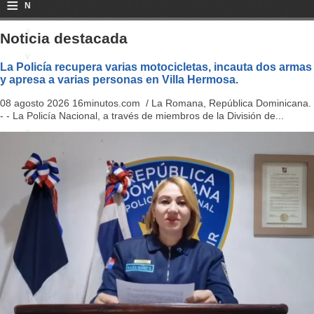
≡
N
a
Noticia destacada
v
La Policía recupera varias motocicletas, incauta dos armas
y apresa a varias personas en Villa Hermosa.
i
08 agosto 2026 16minutos.com / La Romana, República Dominicana.
g
- - La Policía Nacional, a través de miembros de la División de...
a
ti
o
n