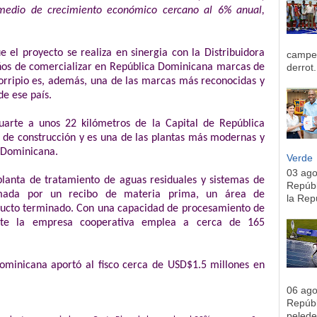
medio de crecimiento económico cercano al 6% anual,
e el
proyecto se realiza en sinergia con la Distribuidora
campeo
ños de comercializar en República Dominicana marcas de
derrot.
Corripio es, además, una de las marcas más reconocidas y
de ese país.
uarte a unos 22 kilómetros de la Capital de República
de construcción y es una de las plantas más modernas y
a Dominicana.
Verde
03 ag
anta de tratamiento de aguas residuales y sistemas de
Repúbl
rmada por un recibo de materia prima, un área de
la Rep
ducto terminado. Con una capacidad de procesamiento de
mente la empresa cooperativa emplea a cerca de 165
ominicana aportó al fisco cerca de USD$1.5 millones en
06 ag
Repúbl
pelede