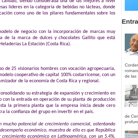
calidad, siendo considerada una de las mejores a nivel
as líderes en la categoría de bebidas no lácteas, donde
icación como uno de los pilares fundamentales sobre los
Entr
 modelo de negocio con la incorporación de marcas muy
a de la marca de dulces y chocolates Gallito que está
Heladerías La Estación (Costa Rica).
Corder
o de 25 visionarios hombres con vocación agropecuaria,
romane
modelo cooperativo de capital 100% costarricense, con un
de las 
namizador de la economía de Costa Rica y regional.
consolidando su estrategia de expansión y crecimiento en
o con la entrada en operación de su planta de producción
sta la primera planta que la empresa inicia desde cero
a la confianza del grupo en invertir en el país.
de Cen
profun
n mucho potencial de crecimiento comercial, ostentando
 a desempeño económico, muestra de ello es que República
r crecimiento económico en Latinoamérica, con un 5.4%,