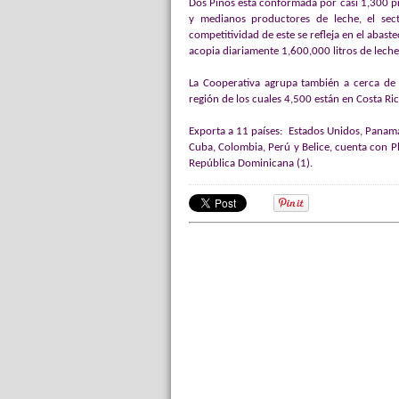
Dos Pinos está conformada por casi 1,300 p
y medianos productores de leche, el secto
competitividad de este se refleja en el abaste
acopia diariamente 1,600,000 litros de leche 
La Cooperativa agrupa también a cerca de
región de los cuales 4,500 están en Costa Ri
Exporta a 11 países: Estados Unidos, Panam
Cuba, Colombia, Perú y Belice, cuenta con Pl
República Dominicana (1).