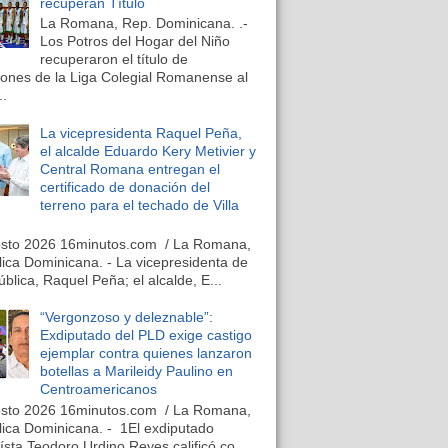
recuperan Título
La Romana, Rep. Dominicana. .-
Los Potros del Hogar del Niño
recuperaron el título de
nes de la Liga Colegial Romanense al
..
La vicepresidenta Raquel Peña,
el alcalde Eduardo Kery Metivier y
Central Romana entregan el
certificado de donación del
terreno para el techado de Villa
osto 2026 16minutos.com / La Romana,
ica Dominicana. - La vicepresidenta de
ública, Raquel Peña; el alcalde, E...
“Vergonzoso y deleznable”:
Exdiputado del PLD exige castigo
ejemplar contra quienes lanzaron
botellas a Marileidy Paulino en
Centroamericanos
osto 2026 16minutos.com / La Romana,
ica Dominicana. - 1El exdiputado
ísta Teodoro Urdino Reyes calificó co...