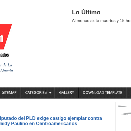
Lo Último
Al menos siete muertos y 15 her
as de La
 Lincoln
SITEMAP
CATEGORIES
GALLERY
DOWNLOAD TEMPLATE
putado del PLD exige castigo ejemplar contra
ileidy Paulino en Centroamericanos