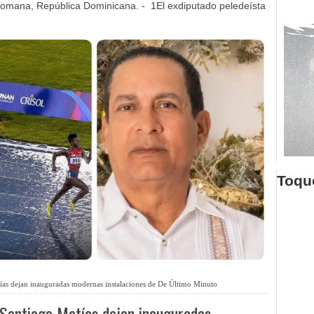
omana, República Dominicana. - 1El exdiputado peledeísta
Toque
tías dejan inauguradas modernas instalaciones de De Último Minuto
 Santiago Matías dejan inauguradas