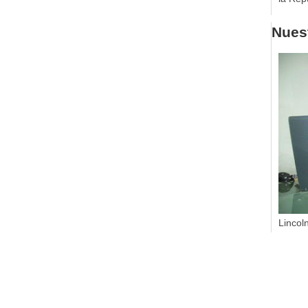
Nuest
Lincol