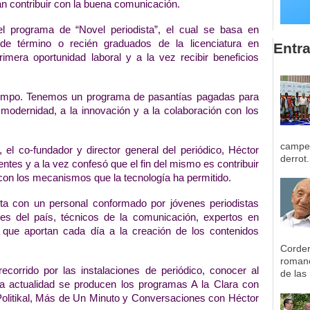
an contribuir con la buena comunicación.
l programa de “Novel periodista”, el cual se basa en 
de término o recién graduados de la licenciatura en 
Entr
era oportunidad laboral y a la vez recibir beneficios 
iempo. Tenemos un programa de pasantías pagadas para 
modernidad, a la innovación y a la colaboración con los 
campeo
 el co-fundador y director general del periódico, Héctor 
derrot.
tes y a la vez confesó que el fin del mismo es contribuir 
 con los mecanismos que la tecnología ha permitido. 
a con un personal conformado por jóvenes periodistas 
es del país, técnicos de la comunicación, expertos en 
 que aportan cada día a la creación de los contenidos 
Corder
romane
corrido por las instalaciones de periódico, conocer al 
de las 
a actualidad se producen los programas A la Clara con 
olitikal, Más de Un Minuto y Conversaciones con Héctor 