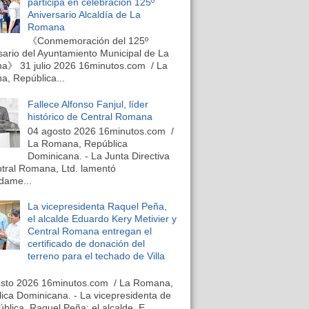
participa en celebración 125º
Aniversario Alcaldía de La
Romana
《Conmemoración del 125º
sario del Ayuntamiento Municipal de La
》 31 julio 2026 16minutos.com / La
, República...
Fallece Alfonso Fanjul, líder
histórico de Central Romana
04 agosto 2026 16minutos.com /
La Romana, República
Dominicana. - La Junta Directiva
tral Romana, Ltd. lamentó
dame...
La vicepresidenta Raquel Peña,
el alcalde Eduardo Kery Metivier y
Central Romana entregan el
certificado de donación del
terreno para el techado de Villa
osto 2026 16minutos.com / La Romana,
ica Dominicana. - La vicepresidenta de
ública, Raquel Peña; el alcalde, E...