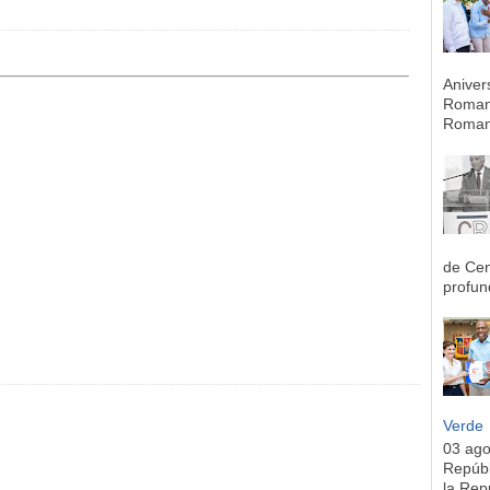
Aniver
Romana
Romana
de Cen
profun
Verde
03 ag
Repúbl
la Rep