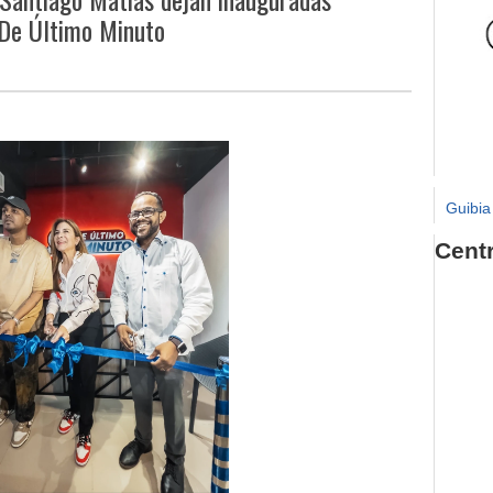
 De Último Minuto
Guibia
Cent