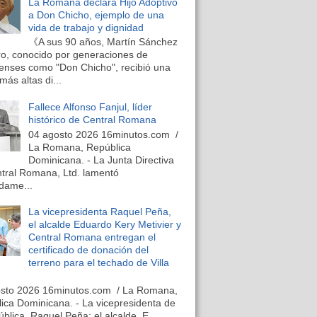
La Romana declara Hijo Adoptivo
a Don Chicho, ejemplo de una
vida de trabajo y dignidad
《A sus 90 años, Martín Sánchez
o, conocido por generaciones de
nses como "Don Chicho", recibió una
más altas di...
Fallece Alfonso Fanjul, líder
histórico de Central Romana
04 agosto 2026 16minutos.com /
La Romana, República
Dominicana. - La Junta Directiva
tral Romana, Ltd. lamentó
dame...
La vicepresidenta Raquel Peña,
el alcalde Eduardo Kery Metivier y
Central Romana entregan el
certificado de donación del
terreno para el techado de Villa
osto 2026 16minutos.com / La Romana,
ica Dominicana. - La vicepresidenta de
ública, Raquel Peña; el alcalde, E...