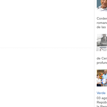
Corder
romane
de las 
de Cen
profun
Verde
03 ag
Repúbl
la Rep