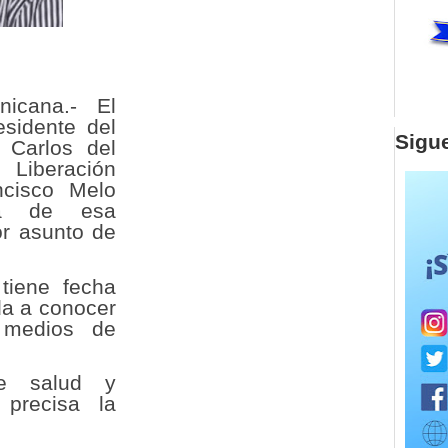
nicana.- El
esidente del
Sigu
 Carlos del
beración
ncisco Melo
ia de esa
or asunto de
tiene fecha
da a conocer
 medios de
e salud y
 precisa la