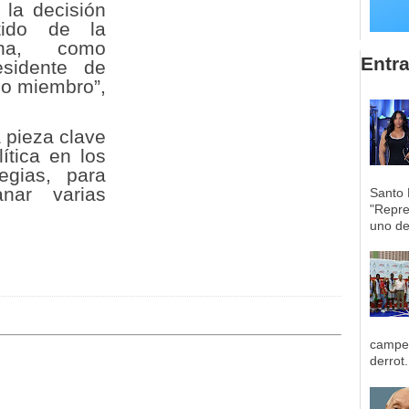
la decisión
tido de la
ana, como
Entr
esidente de
mo miembro”,
 pieza clave
ítica en los
egias, para
nar varias
Santo 
"Repre
uno de 
campeo
derrot.