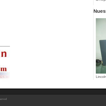
Nuest
Lincol
eserved