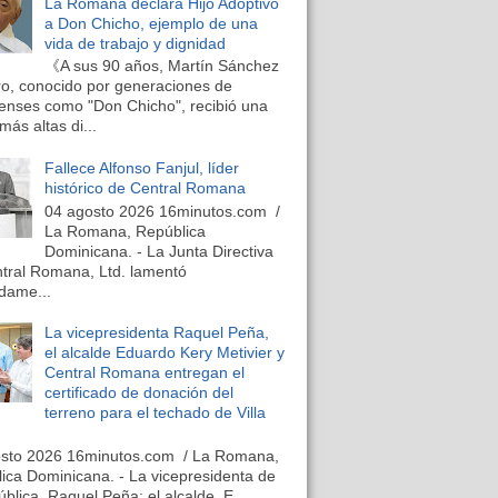
La Romana declara Hijo Adoptivo
a Don Chicho, ejemplo de una
vida de trabajo y dignidad
《A sus 90 años, Martín Sánchez
o, conocido por generaciones de
nses como "Don Chicho", recibió una
más altas di...
Fallece Alfonso Fanjul, líder
histórico de Central Romana
04 agosto 2026 16minutos.com /
La Romana, República
Dominicana. - La Junta Directiva
tral Romana, Ltd. lamentó
dame...
La vicepresidenta Raquel Peña,
el alcalde Eduardo Kery Metivier y
Central Romana entregan el
certificado de donación del
terreno para el techado de Villa
osto 2026 16minutos.com / La Romana,
ica Dominicana. - La vicepresidenta de
ública, Raquel Peña; el alcalde, E...