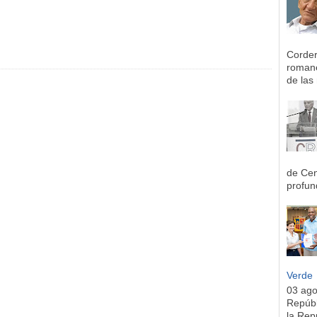
Corder
romane
de las 
de Cen
profun
Verde
03 ag
Repúbl
la Rep