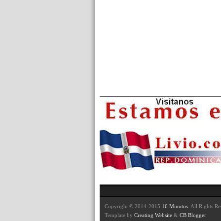
Copyright © 2014-2015
16 Minutos
. All Rights R
Template by
Creating Website
&
CB Blogger