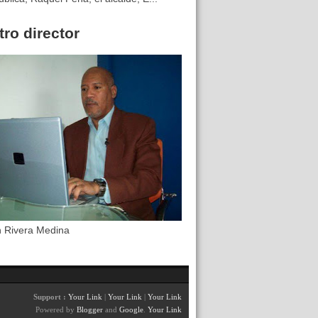
ro director
n Rivera Medina
Support :
Your Link
|
Your Link
|
Your Link
Powered by
Blogger
and
Google
.
Your Link