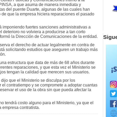
 PINSA, a que asuma de manera inmediata y
ntas del puente Duarte, algunas de las cuales han
go de que la empresa hiciera reparaciones el pasado
tá imponiendo fuertes sanciones administrativas a
 deterioro no volviera a producirse a tan corto
Sigu
informó la Dirección de Comunicaciones de la entidad.
serva el derecho de actuar legalmente en contra de
está solicitando estudios que aseguren un trabajo más
ión.
 una estructura que data de más de 68 años durante
erentes reparaciones, y que esta vez el Ministerio se
jos tengan la calidad que merecen sus usuarios.
ijo que el Ministerio se disculpa por los
 el contratiempo y se compromete a adoptar cuantas
servar el uso de la obra sin que pueda afectar la
o tendrá costo alguno para el Ministerio, ya que el
a empresa contratista.