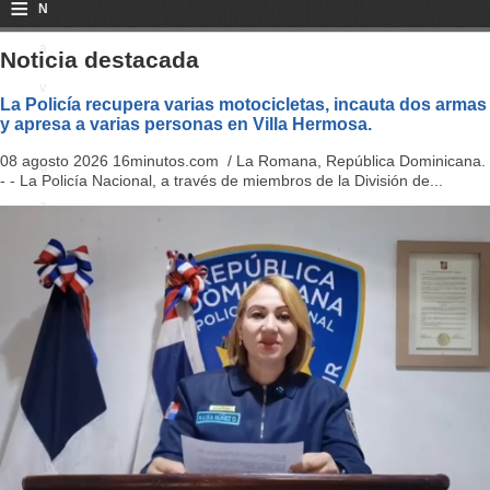
≡
N
a
Noticia destacada
v
La Policía recupera varias motocicletas, incauta dos armas
y apresa a varias personas en Villa Hermosa.
i
08 agosto 2026 16minutos.com / La Romana, República Dominicana.
g
- - La Policía Nacional, a través de miembros de la División de...
a
ti
o
n