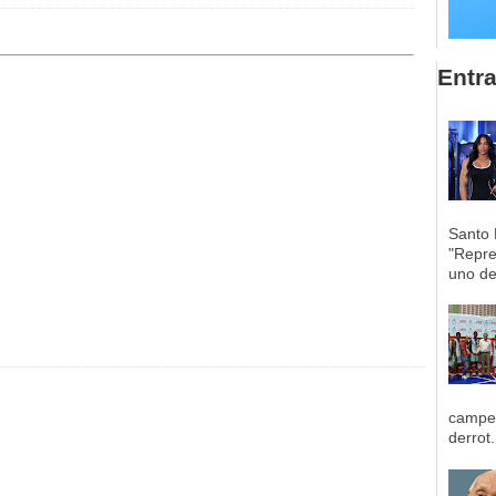
Entr
Santo 
"Repre
uno de 
campeo
derrot.