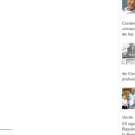
Corder
romane
de las 
de Cen
profun
Verde
03 ag
Repúbl
la Rep