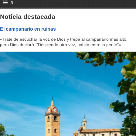
≡
N
a
Noticia destacada
v
El campanario en ruinas
i
«Traté de escuchar la voz de Dios y trepé al campanario más alto,
pero Dios declaró: "Desciende otra vez, habito entre la gente"»....
g
a
ti
o
n