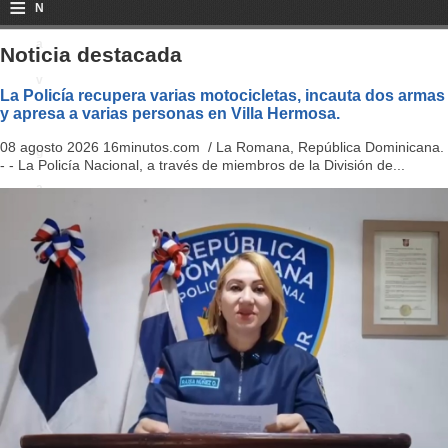
≡
N
a
Noticia destacada
v
La Policía recupera varias motocicletas, incauta dos armas
y apresa a varias personas en Villa Hermosa.
i
08 agosto 2026 16minutos.com / La Romana, República Dominicana.
g
- - La Policía Nacional, a través de miembros de la División de...
a
ti
o
n