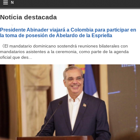
≡
N
a
Noticia destacada
v
Presidente Abinader viajará a Colombia para participar en
la toma de posesión de Abelardo de la Espriella
i
《El mandatario dominicano sostendrá reuniones bilaterales con
g
mandatarios asistentes a la ceremonia, como parte de la agenda
oficial que des...
a
ti
o
n