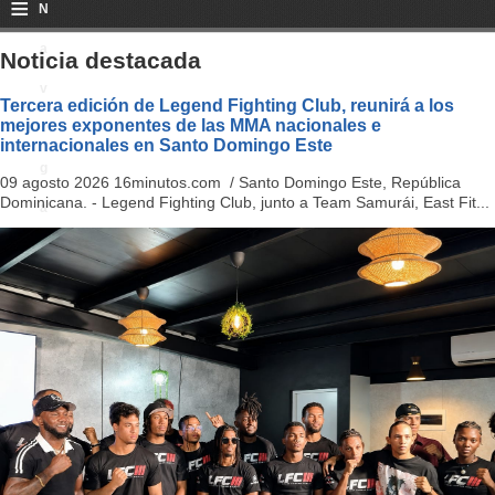
≡
N
a
Noticia destacada
v
Tercera edición de Legend Fighting Club, reunirá a los
mejores exponentes de las MMA nacionales e
i
internacionales en Santo Domingo Este
g
09 agosto 2026 16minutos.com / Santo Domingo Este, República
Dominicana. - Legend Fighting Club, junto a Team Samurái, East Fit...
a
ti
o
n