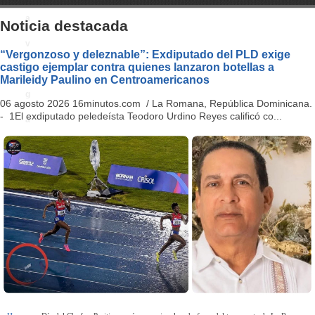
a
Noticia destacada
v
“Vergonzoso y deleznable”: Exdiputado del PLD exige
castigo ejemplar contra quienes lanzaron botellas a
i
Marileidy Paulino en Centroamericanos
g
06 agosto 2026 16minutos.com / La Romana, República Dominicana.
- 1El exdiputado peledeísta Teodoro Urdino Reyes calificó co...
a
ti
o
n