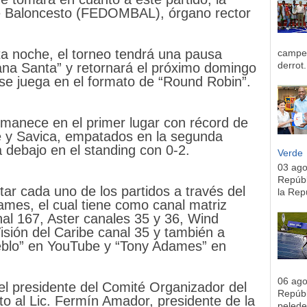
e Baloncesto (FEDOMBAL), órgano rector
ta noche, el torneo tendrá una pausa
campeo
derrot.
na Santa” y retornará el próximo domingo
 se juega en el formato de “Round Robin”.
manece en el primer lugar con récord de
de y Savica, empatados en la segunda
a debajo en el standing con 0-2.
Verde
03 ag
Repúbl
tar cada uno de los partidos a través del
la Rep
mes, el cual tiene como canal matriz
al 167, Aster canales 35 y 36, Wind
isión del Caribe canal 35 y también a
eblo” en YouTube y “Tony Adames” en
06 ag
el presidente del Comité Organizador del
Repúbl
 al Lic. Fermín Amador, presidente de la
pelede