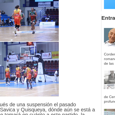
Entr
Corder
romane
de las 
de Cen
profun
pués de una suspensión el pasado
 Savica y Quisqueya, dónde aún se está a
ue tomará en cuánto a este partido, la