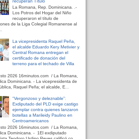
recuperan Título
La Romana, Rep. Dominicana. .-
Los Potros del Hogar del Niño
recuperaron el título de
nes de la Liga Colegial Romanense al
..
La vicepresidenta Raquel Peña,
el alcalde Eduardo Kery Metivier y
Central Romana entregan el
certificado de donación del
terreno para el techado de Villa
osto 2026 16minutos.com / La Romana,
ica Dominicana. - La vicepresidenta de
ública, Raquel Peña; el alcalde, E...
“Vergonzoso y deleznable”:
Exdiputado del PLD exige castigo
ejemplar contra quienes lanzaron
botellas a Marileidy Paulino en
Centroamericanos
osto 2026 16minutos.com / La Romana,
ica Dominicana. - 1El exdiputado
ísta Teodoro Urdino Reyes calificó co...