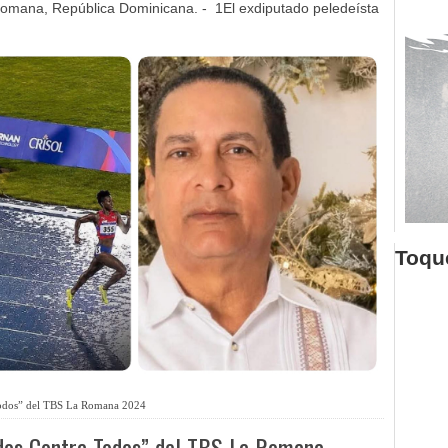
omana, República Dominicana. - 1El exdiputado peledeísta
Toque
Todos” del TBS La Romana 2024
odos Contra Todos” del TBS La Romana