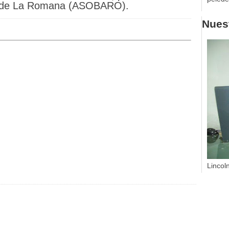
o de La Romana (ASOBARO).
Nuest
Lincol