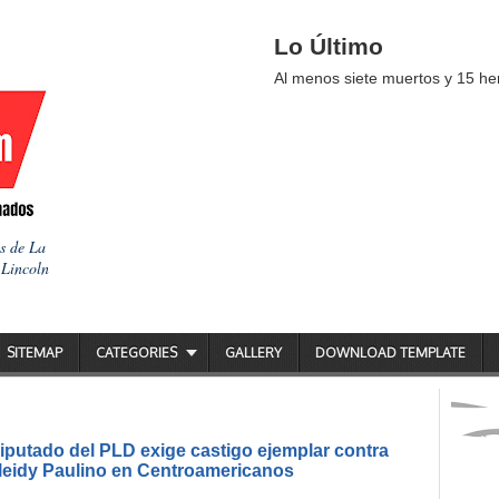
Lo Último
Al menos siete muertos y 15 her
as de La
 Lincoln
SITEMAP
CATEGORIES
GALLERY
DOWNLOAD TEMPLATE
putado del PLD exige castigo ejemplar contra
ileidy Paulino en Centroamericanos