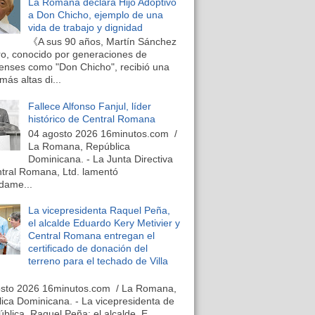
La Romana declara Hijo Adoptivo
a Don Chicho, ejemplo de una
vida de trabajo y dignidad
《A sus 90 años, Martín Sánchez
o, conocido por generaciones de
nses como "Don Chicho", recibió una
más altas di...
Fallece Alfonso Fanjul, líder
histórico de Central Romana
04 agosto 2026 16minutos.com /
La Romana, República
Dominicana. - La Junta Directiva
tral Romana, Ltd. lamentó
dame...
La vicepresidenta Raquel Peña,
el alcalde Eduardo Kery Metivier y
Central Romana entregan el
certificado de donación del
terreno para el techado de Villa
osto 2026 16minutos.com / La Romana,
ica Dominicana. - La vicepresidenta de
ública, Raquel Peña; el alcalde, E...