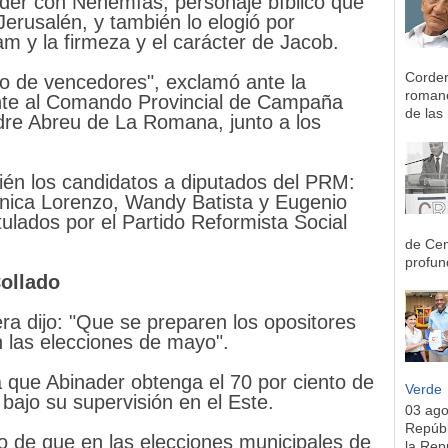
der con Nehemías, personaje bíblico que
erusalén, y también lo elogió por
m y la firmeza y el carácter de Jacob.
Corder
so de vencedores", exclamó ante la
romane
ente al Comando Provincial de Campaña
de las 
dre Abreu de La Romana, junto a los
ién los candidatos a diputados del PRM:
nica Lorenzo, Wandy Batista y Eugenio
ulados por el Partido Reformista Social
de Cen
profun
ollado
ra dijo: "Que se preparen los opositores
en las elecciones de mayo".
que Abinader obtenga el 70 por ciento de
Verde
 bajo su supervisión en el Este.
03 ag
Repúbl
o de que en las elecciones municipales de
la Rep