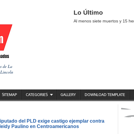
Lo Último
Al menos siete muertos y 15 her
as de La
 Lincoln
SITEMAP
CATEGORIES
GALLERY
DOWNLOAD TEMPLATE
putado del PLD exige castigo ejemplar contra
ileidy Paulino en Centroamericanos