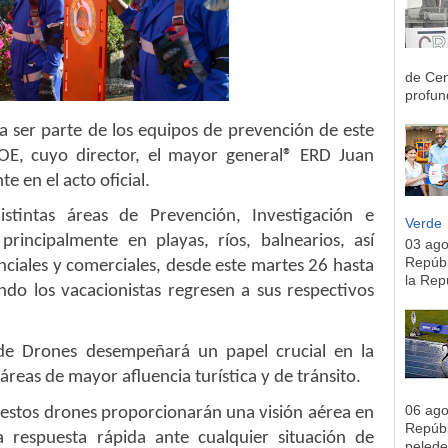
de Cen
profun
 a ser parte de los equipos de prevención de este
OE, cuyo director, el mayor general®️ ERD Juan
 en el acto oficial.
istintas áreas de Prevención, Investigación e
Verde
 principalmente en playas, ríos, balnearios, así
03 ag
Repúbl
ciales y comerciales, desde este martes 26 hasta
la Rep
o los vacacionistas regresen a sus respectivos
 de Drones desempeñará un papel crucial en la
 áreas de mayor afluencia turística y de tránsito.
06 ag
 estos drones proporcionarán una visión aérea en
Repúbl
 respuesta rápida ante cualquier situación de
pelede