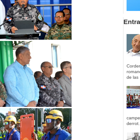
Entr
Corder
romane
de las 
campeo
derrot.