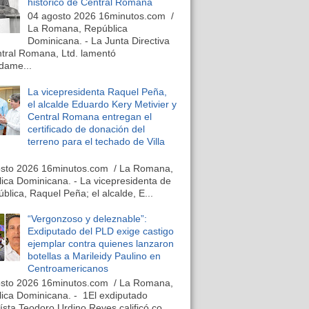
histórico de Central Romana
04 agosto 2026 16minutos.com /
La Romana, República
Dominicana. - La Junta Directiva
tral Romana, Ltd. lamentó
dame...
La vicepresidenta Raquel Peña,
el alcalde Eduardo Kery Metivier y
Central Romana entregan el
certificado de donación del
terreno para el techado de Villa
osto 2026 16minutos.com / La Romana,
ica Dominicana. - La vicepresidenta de
ública, Raquel Peña; el alcalde, E...
“Vergonzoso y deleznable”:
Exdiputado del PLD exige castigo
ejemplar contra quienes lanzaron
botellas a Marileidy Paulino en
Centroamericanos
osto 2026 16minutos.com / La Romana,
ica Dominicana. - 1El exdiputado
ísta Teodoro Urdino Reyes calificó co...