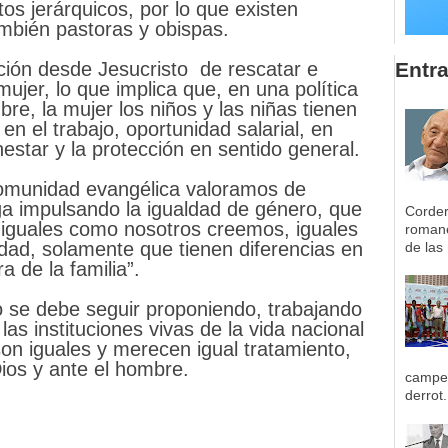
os jerárquicos, por lo que existen
ambién pastoras y obispas.
ión desde Jesucristo de rescatar e
Entr
mujer, lo que implica que, en una política
re, la mujer los niños y las niñas tienen
en el trabajo, oportunidad salarial, en
nestar y la protección en sentido general.
omunidad evangélica valoramos de
ga impulsando la igualdad de género, que
Corder
 iguales como nosotros creemos, iguales
romane
idad, solamente que tienen diferencias en
de las 
a de la familia”.
 se debe seguir proponiendo, trabajando
as instituciones vivas de la vida nacional
on iguales y merecen igual tratamiento,
ios y ante el hombre.
campeo
derrot.