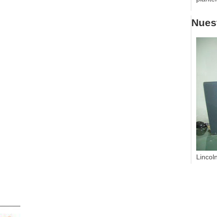
Nuest
Lincol