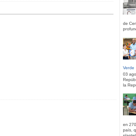
de Cen
profun
Verde
03 ag
Repúbl
la Rep
en 270
país, 
plantel