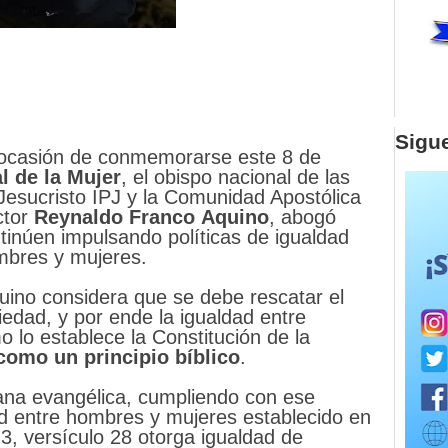
Sigu
ocasión de conmemorarse este 8 de
l de la Mujer
, el obispo nacional de las
Jesucristo IPJ y la Comunidad Apostólica
ctor
Reynaldo
Franco
Aquino
, abogó
tinúen impulsando políticas de igualdad
mbres y mujeres.
uino considera que se debe rescatar el
ciedad, y por ende la igualdad entre
 lo establece la Constitución de la
como un principio bíblico
.
tiana evangélica, cumpliendo con ese
dad entre hombres y mujeres establecido en
o 3, versículo 28 otorga igualdad de