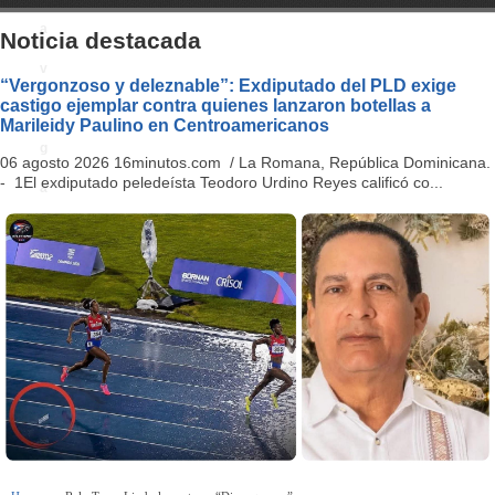
a
Noticia destacada
v
“Vergonzoso y deleznable”: Exdiputado del PLD exige
castigo ejemplar contra quienes lanzaron botellas a
i
Marileidy Paulino en Centroamericanos
g
06 agosto 2026 16minutos.com / La Romana, República Dominicana.
- 1El exdiputado peledeísta Teodoro Urdino Reyes calificó co...
a
ti
o
n