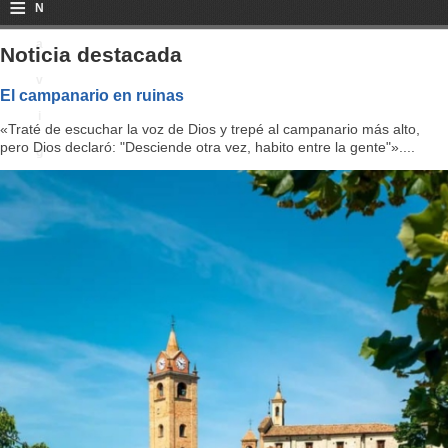
≡
N
a
Noticia destacada
v
El campanario en ruinas
i
«Traté de escuchar la voz de Dios y trepé al campanario más alto,
pero Dios declaró: "Desciende otra vez, habito entre la gente"»....
g
a
ti
o
n