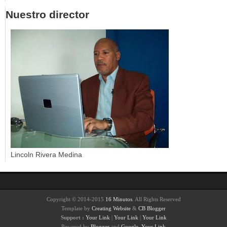
Nuestro director
Lincoln Rivera Medina
Copyright © 2014-2015
16 Minutos
. All Rights Reserved
Template by
Creating Website
&
CB Blogger
Support :
Your Link
|
Your Link
|
Your Link
Powered by
Blogger
and
Google
.
Your Link