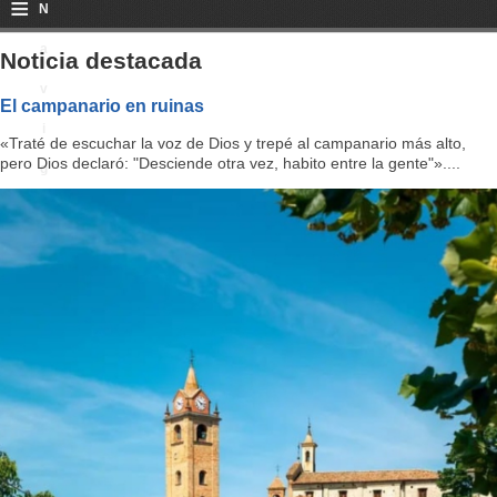
≡
N
a
Noticia destacada
v
El campanario en ruinas
i
«Traté de escuchar la voz de Dios y trepé al campanario más alto,
pero Dios declaró: "Desciende otra vez, habito entre la gente"»....
g
a
ti
o
n