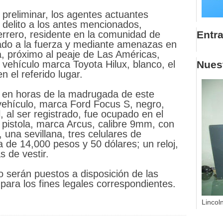
preliminar, los agentes actuantes
 delito a los antes mencionados,
Entr
rrero, residente en la comunidad de
tado a la fuerza y mediante amenazas en
a, próximo al peaje de Las Américas,
Nuest
vehículo marca Toyota Hilux, blanco, el
 el referido lugar.
an en horas de la madrugada de este
vehículo, marca Ford Focus S, negro,
, al ser registrado, fue ocupado en el
a pistola, marca Arcus, calibre 9mm, con
 una sevillana, tres celulares de
 de 14,000 pesos y 50 dólares; un reloj,
s de vestir.
o serán puestos a disposición de las
ara los fines legales correspondientes.
Lincol