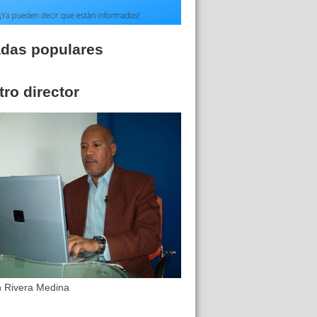
adas populares
ro director
n Rivera Medina