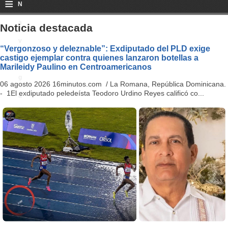
≡
N
a
Noticia destacada
v
“Vergonzoso y deleznable”: Exdiputado del PLD exige
castigo ejemplar contra quienes lanzaron botellas a
i
Marileidy Paulino en Centroamericanos
g
06 agosto 2026 16minutos.com / La Romana, República Dominicana.
- 1El exdiputado peledeísta Teodoro Urdino Reyes calificó co...
a
ti
o
n