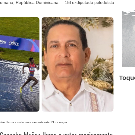
omana, República Dominicana. - 1El exdiputado peledeísta
Toque
oz llama a votar masivamente este 19 de mayo
 Caonabo Muñoz llama a votar masivamente