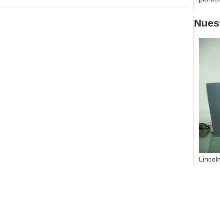
Nuest
Lincol