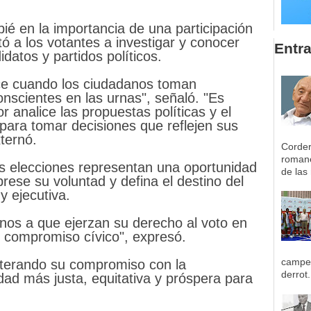
ié en la importancia de una participación
tó a los votantes a investigar y conocer
Entr
idatos y partidos políticos.
ce cuando los ciudadanos toman
nscientes en las urnas", señaló. "Es
r analice las propuestas políticas y el
s para tomar decisiones que reflejen sus
xternó.
Corder
romane
s elecciones representan una oportunidad
de las 
rese su voluntad y defina el destino del
y ejecutiva.
anos a que ejerzan su derecho al voto en
y compromiso cívico", expresó.
campeo
eiterando su compromiso con la
derrot.
dad más justa, equitativa y próspera para