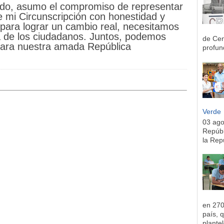
do, asumo el compromiso de representar
e mi Circunscripción con honestidad y
 para lograr un cambio real, necesitamos
ia de los ciudadanos. Juntos, podemos
de Cen
 para nuestra amada República
profun
Verde
03 ag
Repúbl
la Rep
en 270
país, 
plantel