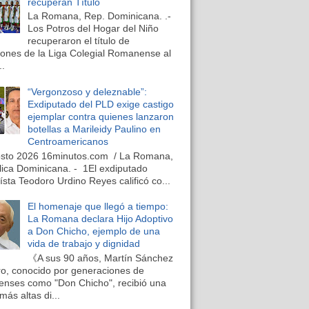
recuperan Título
La Romana, Rep. Dominicana. .-
Los Potros del Hogar del Niño
recuperaron el título de
nes de la Liga Colegial Romanense al
..
“Vergonzoso y deleznable”:
Exdiputado del PLD exige castigo
ejemplar contra quienes lanzaron
botellas a Marileidy Paulino en
Centroamericanos
osto 2026 16minutos.com / La Romana,
ica Dominicana. - 1El exdiputado
ísta Teodoro Urdino Reyes calificó co...
El homenaje que llegó a tiempo:
La Romana declara Hijo Adoptivo
a Don Chicho, ejemplo de una
vida de trabajo y dignidad
《A sus 90 años, Martín Sánchez
o, conocido por generaciones de
nses como "Don Chicho", recibió una
más altas di...