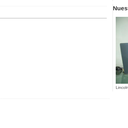
Nuest
Lincol