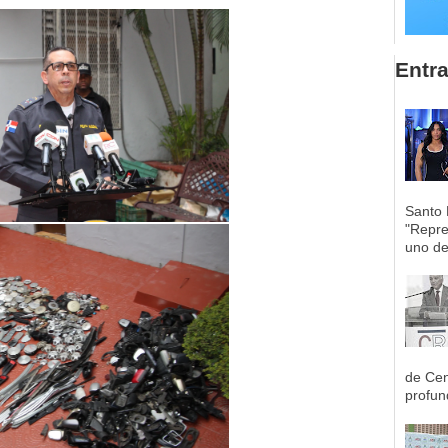
Entr
Santo 
"Repre
uno de 
de Cen
profun