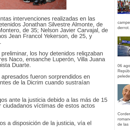
ntas intervenciones realizadas en las
campeo
etenidos Jonathan Silvestre Almonte, de
derrot.
ontero, de 35; Nelson Javier Carvajal, de
anos Jean Francol Yekerson, de 25, y
.
preliminar, los hoy detenidos reliqzaban
ores Naco, ensanche Luperón, Villa Juana
pista Duarte.
06 ag
Repúbl
s apresados fueron sorprendidos en
pelede
gentes de la Dicrim cuando sustraían
os ante la justicia debido a las más de 15
r ciudadanos víctimas de estos actos
Corder
romane
 a disposición de la justicia, vía el
de las 