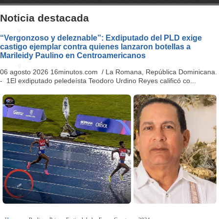
a
Noticia destacada
v
“Vergonzoso y deleznable”: Exdiputado del PLD exige
castigo ejemplar contra quienes lanzaron botellas a
i
Marileidy Paulino en Centroamericanos
g
06 agosto 2026 16minutos.com / La Romana, República Dominicana.
- 1El exdiputado peledeísta Teodoro Urdino Reyes calificó co...
a
ti
o
n