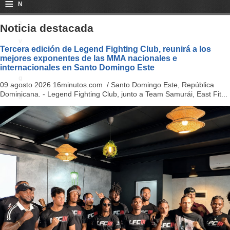
≡
N
a
Noticia destacada
v
Tercera edición de Legend Fighting Club, reunirá a los
mejores exponentes de las MMA nacionales e
i
internacionales en Santo Domingo Este
g
09 agosto 2026 16minutos.com / Santo Domingo Este, República
Dominicana. - Legend Fighting Club, junto a Team Samurái, East Fit...
a
ti
o
n