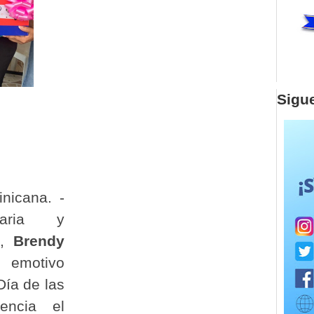
Sigu
nicana. -
taria y
l,
Brendy
 emotivo
Día de las
encia el