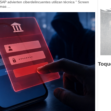
SAP advierten ciberdelincuentes utilizan técnica “ Screen
mas ...
Toque