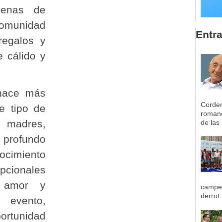
cenas de
munidad
Entr
 regalos y
e cálido y
 hace más
Corder
e tipo de
romane
s madres,
de las 
ofundo
ocimiento
pcionales
, amor y
campeo
derrot.
l evento,
ortunidad