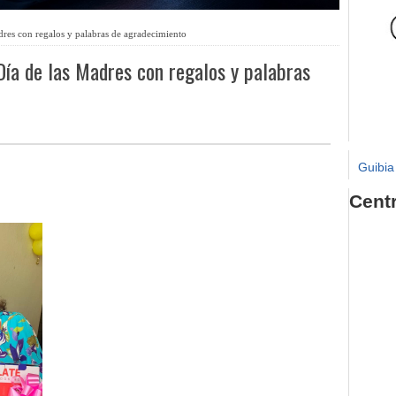
dres con regalos y palabras de agradecimiento
Día de las Madres con regalos y palabras
Guibia
Cent