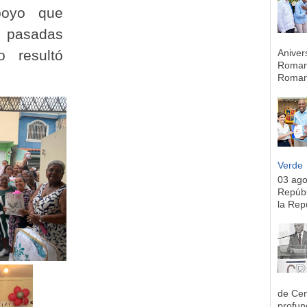
poyo que
pasadas
o resultó
Aniver
Romana
Romana
Verde
03 ag
Repúbl
la Rep
de Cen
profun