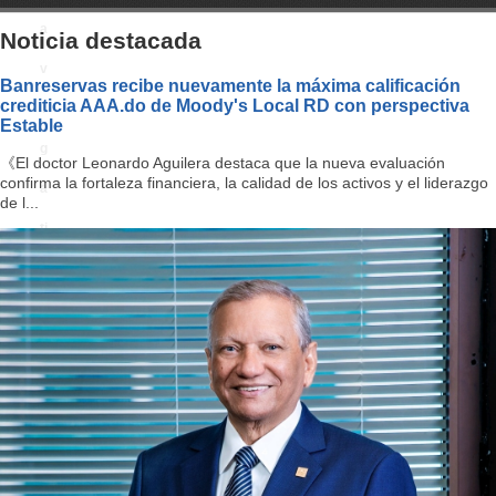
a
Noticia destacada
v
Banreservas recibe nuevamente la máxima calificación
crediticia AAA.do de Moody's Local RD con perspectiva
i
Estable
g
《El doctor Leonardo Aguilera destaca que la nueva evaluación
confirma la fortaleza financiera, la calidad de los activos y el liderazgo
a
de l...
ti
o
n