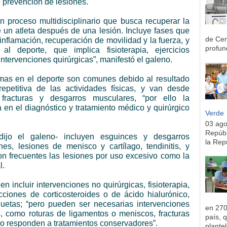
prevención de lesiones.
un proceso multidisciplinario que busca recuperar la
de un atleta después de una lesión. Incluye fases que
de Cen
inflamación, recuperación de movilidad y la fuerza, y
profun
al deporte, que implica fisioterapia, ejercicios
intervenciones quirúrgicas”, manifestó el galeno.
umas en el deporte son comunes debido al resultado
repetitiva de las actividades físicas, y van desde
fracturas y desgarros musculares, “por ello la
a en el diagnóstico y tratamiento médico y quirúrgico
Verde
03 ag
Repúbl
ijo el galeno- incluyen esguinces y desgarros
la Rep
ones, lesiones de menisco y cartílago, tendinitis, y
n frecuentes las lesiones por uso excesivo como la
l.
n incluir intervenciones no quirúrgicas, fisioterapia,
cciones de corticosteroides o de ácido hialurónico,
quetas; “pero pueden ser necesarias intervenciones
en 270
s, como roturas de ligamentos o meniscos, fracturas
país, 
no responden a tratamientos conservadores”.
plantel