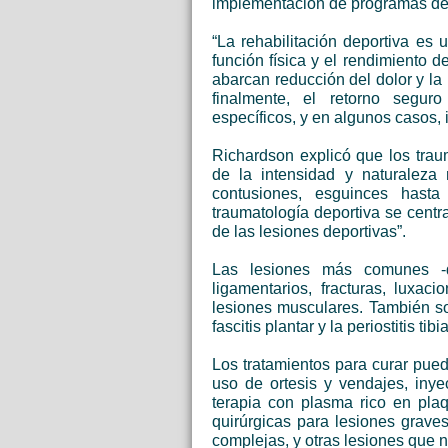
implementación de programas de 
“La rehabilitación deportiva es 
función física y el rendimiento 
abarcan reducción del dolor y la 
finalmente, el retorno seguro 
específicos, y en algunos casos, 
Richardson explicó que los tra
de la intensidad y naturaleza 
contusiones, esguinces hasta 
traumatología deportiva se centr
de las lesiones deportivas”.
Las lesiones más comunes -d
ligamentarios, fracturas, luxaci
lesiones musculares. También so
fascitis plantar y la periostitis tibia
Los tratamientos para curar puede
uso de ortesis y vendajes, inye
terapia con plasma rico en pla
quirúrgicas para lesiones grave
complejas, y otras lesiones que 