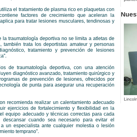
utiliza el tratamiento de plasma rico en plaquetas con
Nuest
contiene factores de crecimiento que aceleran la
 aplica para tratar lesiones musculares, tendinosas y
 la traumatología deportiva no se limita a atletas de
s, también trata los deportistas amateur y personas
diagnóstico, tratamiento y prevención de lesiones
ca”.
ios de traumatología deportiva, con una atención
ncluyen diagnóstico avanzado, tratamiento quirúrgico y
 programas de prevención de lesiones, ofrecidos por
tecnología de punta para asegurar una recuperación
Lincol
son recomienda realizar un calentamiento adecuado
uir ejercicios de fortalecimiento y flexibilidad en la
r el equipo adecuado y técnicas correctas para cada
y descansar cuando sea necesario para evitar el
a un especialista ante cualquier molestia o lesión
tamiento temprano”.