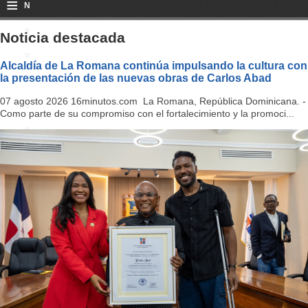
≡
N
a
Noticia destacada
v
Alcaldía de La Romana continúa impulsando la cultura con
la presentación de las nuevas obras de Carlos Abad
i
07 agosto 2026 16minutos.com La Romana, República Dominicana. -
g
Como parte de su compromiso con el fortalecimiento y la promoci...
a
ti
o
n