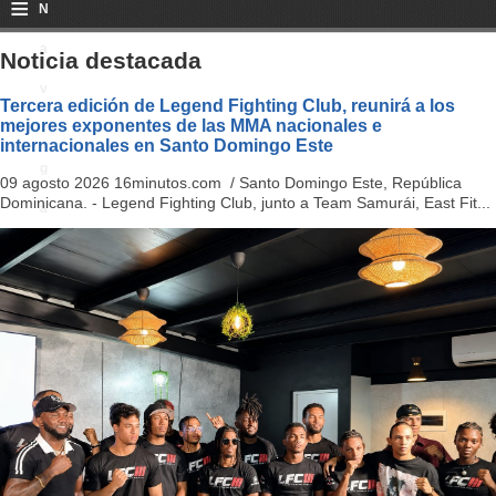
≡
N
a
Noticia destacada
v
Tercera edición de Legend Fighting Club, reunirá a los
mejores exponentes de las MMA nacionales e
i
internacionales en Santo Domingo Este
g
09 agosto 2026 16minutos.com / Santo Domingo Este, República
Dominicana. - Legend Fighting Club, junto a Team Samurái, East Fit...
a
ti
o
n