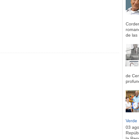
Corder
romane
de las 
de Cen
profun
Verde
03 ag
Repúbl
la Rep