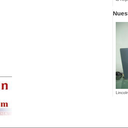
Nuest
Lincol