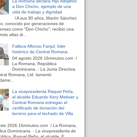
La Romana declara Hijo Adoptivo
a Don Chicho, ejemplo de una
vida de trabajo y dignidad
《A sus 90 años, Martín Sánchez
o, conocido por generaciones de
nses como "Don Chicho", recibió una
más altas di...
Fallece Alfonso Fanjul, líder
histórico de Central Romana
04 agosto 2026 16minutos.com /
La Romana, República
Dominicana. - La Junta Directiva
tral Romana, Ltd. lamentó
dame...
La vicepresidenta Raquel Peña,
el alcalde Eduardo Kery Metivier y
Central Romana entregan el
certificado de donación del
terreno para el techado de Villa
osto 2026 16minutos.com / La Romana,
ica Dominicana. - La vicepresidenta de
ública, Raquel Peña; el alcalde, E...