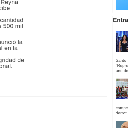
 Reyna
cibe
Entr
cantidad
s 500 mil
nunció la
l en la
gridad de
Santo 
onal.
"Repre
uno de 
campeo
derrot.