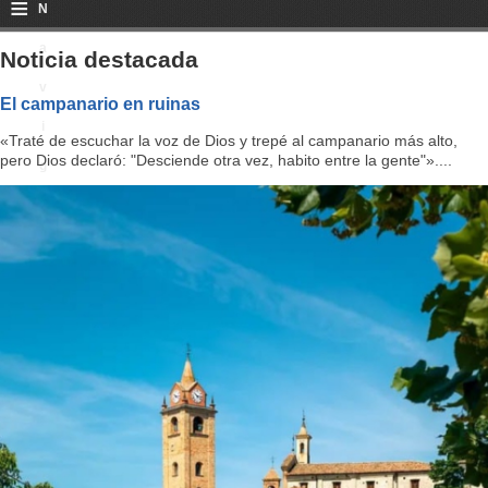
≡
N
a
Noticia destacada
v
El campanario en ruinas
i
«Traté de escuchar la voz de Dios y trepé al campanario más alto,
pero Dios declaró: "Desciende otra vez, habito entre la gente"»....
g
a
ti
o
n