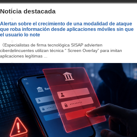
a
Noticia destacada
v
Alertan sobre el crecimiento de una modalidad de ataque
que roba información desde aplicaciones móviles sin que
i
el usuario lo note
g
《Especialistas de firma tecnológica SISAP advierten
ciberdelincuentes utilizan técnica “ Screen Overlay” para imitan
a
aplicaciones legítimas ...
ti
o
n