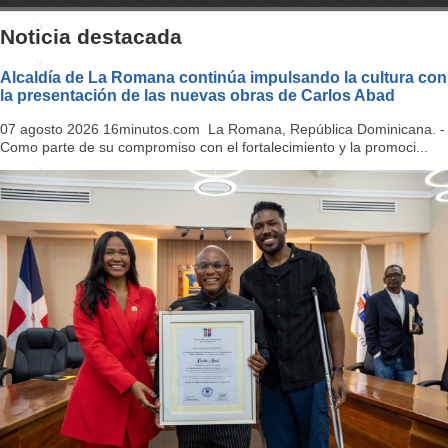
a
Noticia destacada
v
Alcaldía de La Romana continúa impulsando la cultura con
la presentación de las nuevas obras de Carlos Abad
i
07 agosto 2026 16minutos.com La Romana, República Dominicana. -
g
Como parte de su compromiso con el fortalecimiento y la promoci...
a
ti
o
n