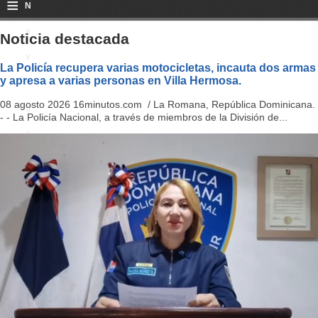
≡
N
a
Noticia destacada
v
La Policía recupera varias motocicletas, incauta dos armas
y apresa a varias personas en Villa Hermosa.
i
08 agosto 2026 16minutos.com / La Romana, República Dominicana.
g
- - La Policía Nacional, a través de miembros de la División de...
a
ti
o
n