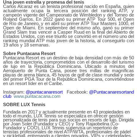
Una joven estrella y promesa del tenis
Carlos Alcaraz es un tenista profesional nacido en España, quien
actualmente ocupa la tercera posición del ranking ATP, y
campeón vigente del Campeonato de Wimbledon y del Torneo de
Roland Garros.
En
2022 ganó su primer ATP Tour 500, el Open
de Río de Janeiro, y en abril su primer ATP Tour Masters 1000, el
Open de Miami. En septiembre del mismo año, ganó su primer
Grand Slam tras vencer a Casper Ruud en la final del Abierto de
Estados Unidos, con ese triunfo se convirtió en el número uno del
ranking mundial ATP más joven de la historia, al conseguirlo con
19 años y 18 semanas.
Sobre Puntacana Resort
Puntacana Resort es un destino de baja densidad con más de 50
años de trayectoria, comprometidos con el desarrollo del turismo
de lujo en la República Dominicana. Ubicado a minutos del
Aeropuerto de Punta Cana, posee tres millas de magníficas
playas de arena blanca, 45 hoyos de golf de clase mundial y sede
del primer PGA Tour de la República Dominicana, convirtiéndose
en un resort líder en el Caribe.
Instagram:
@puntacanaresort
Facebook:
@Puntacanaresortand
club
www.puntacacana.com
SOBRE LUX Tennis
Fundada en 2017 y actualmente presente en 43 propiedades en
todo el mundo, LUX Tennis se especializa en ofrecer gestión
personalizada de tenis para sus socios en resorts de lujo. Dirigida
por Joan Soler (Fundador y CEO) y Tony Rajaobelina (Co-
Fundador y COO), LUX Tennis supervisa un repertorio de
tenistas profesionales de nivel ATP/WTA, profesionales de pádel
y pickleball, entrenando a clientes privados, VIPs y celebridades,