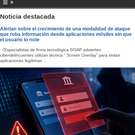
≡
N
a
Noticia destacada
v
Alertan sobre el crecimiento de una modalidad de ataque
que roba información desde aplicaciones móviles sin que
i
el usuario lo note
g
《Especialistas de firma tecnológica SISAP advierten
ciberdelincuentes utilizan técnica “ Screen Overlay” para imitan
a
aplicaciones legítimas ...
ti
o
n