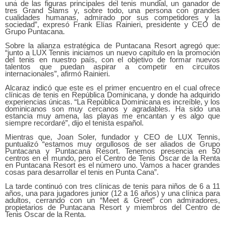
una de las figuras principales del tenis mundial, un ganador de
tres Grand Slams y, sobre todo, una persona con grandes
cualidades humanas, admirado por sus competidores y la
sociedad”, expresó Frank Elías Rainieri, presidente y CEO de
Grupo Puntacana.
Sobre la alianza estratégica de Puntacana Resort agregó que:
“junto a LUX Tennis iniciamos un nuevo capítulo en la promoción
del tenis en nuestro país, con el objetivo de formar nuevos
talentos que puedan aspirar a competir en circuitos
internacionales”, afirmó Rainieri.
Alcaraz indicó que este es el primer encuentro en el cual ofrece
clínicas de tenis en República Dominicana, y donde ha adquirido
experiencias únicas. “La República Dominicana es increíble, y los
dominicanos son muy cercanos y agradables. Ha sido una
estancia muy amena, las playas me encantan y es algo que
siempre recordaré”, dijo el tenista español.
Mientras que, Joan Soler, fundador y CEO de LUX Tennis,
puntualizó “estamos muy orgullosos de ser aliados de Grupo
Puntacana y Puntacana Resort. Tenemos presencia en 50
centros en el mundo, pero el Centro de Tenis Oscar de la Renta
en Puntacana Resort es el número uno. Vamos a hacer grandes
cosas para desarrollar el tenis en Punta Cana”.
La tarde continuó con tres clínicas de tenis para niños de 6 a 11
años, una para jugadores junior (12 a 16 años) y una clínica para
adultos, cerrando con un “Meet & Greet” con admiradores,
propietarios de Puntacana Resort y miembros del Centro de
Tenis Oscar de la Renta.