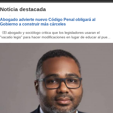
a
Noticia destacada
v
Abogado advierte nuevo Código Penal obligará al
Gobierno a construir más cárceles
i
《El abogado y sociólogo critica que los legisladores usaran el
g
"vacatio legis" para hacer modificaciones en lugar de educar al pue...
a
ti
o
n