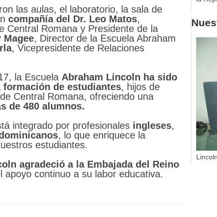
ron las aulas, el laboratorio, la sala de
en
compañía del Dr. Leo Matos
,
Nuest
de Central Romana y Presidente de la
y Magee
, Director de la Escuela Abraham
rla
, Vicepresidente de Relaciones
17, la Escuela
Abraham Lincoln ha sido
a formación de estudiantes
, hijos de
 de Central Romana, ofreciendo una
s de 480 alumnos.
tá integrado por profesionales
ingleses
,
dominicanos
, lo que enriquece la
uestros estudiantes.
Lincol
oln agradeció a la Embajada del Reino
el apoyo continuo a su labor educativa.