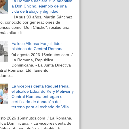
La Romana declara Hijo Adoptivo
a Don Chicho, ejemplo de una
vida de trabajo y dignidad
《A sus 90 años, Martín Sánchez
o, conocido por generaciones de
nses como "Don Chicho", recibió una
más altas di...
Fallece Alfonso Fanjul, líder
histórico de Central Romana
04 agosto 2026 16minutos.com /
La Romana, República
Dominicana. - La Junta Directiva
tral Romana, Ltd. lamentó
dame...
La vicepresidenta Raquel Peña,
el alcalde Eduardo Kery Metivier y
Central Romana entregan el
certificado de donación del
terreno para el techado de Villa
osto 2026 16minutos.com / La Romana,
ica Dominicana. - La vicepresidenta de
ública, Raquel Peña; el alcalde, E...