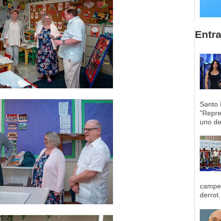
Entr
Santo 
"Repre
uno de 
campeo
derrot.