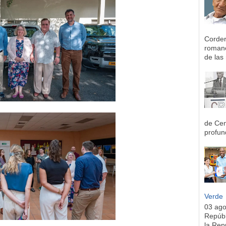
Corder
romane
de las 
de Cen
profun
Verde
03 ag
Repúbl
la Rep