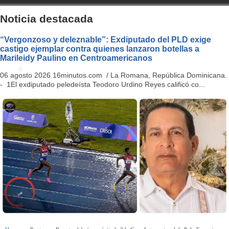
a
Noticia destacada
v
“Vergonzoso y deleznable”: Exdiputado del PLD exige
castigo ejemplar contra quienes lanzaron botellas a
i
Marileidy Paulino en Centroamericanos
g
06 agosto 2026 16minutos.com / La Romana, República Dominicana.
- 1El exdiputado peledeísta Teodoro Urdino Reyes calificó co...
a
ti
o
n