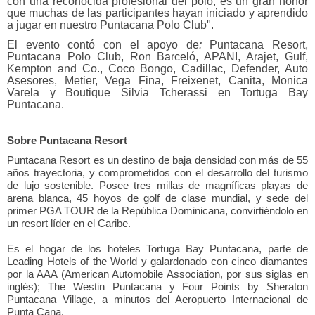
con una reconocida profesional del polo; es un gran honor
que muchas de las participantes hayan iniciado y aprendido
a jugar en nuestro Puntacana Polo Club".
El evento contó con el apoyo de
:
Puntacana Resort,
Puntacana Polo Club, Ron Barceló, APANI, Arajet, Gulf,
Kempton and Co., Coco Bongo, Cadillac, Defender, Auto
Asesores, Metier, Vega Fina, Freixenet, Canita, Monica
Varela y Boutique Silvia Tcherassi en Tortuga Bay
Puntacana.
Sobre Puntacana Resort
Puntacana Resort es un destino de baja densidad con más de 55
años trayectoria, y comprometidos con el desarrollo del turismo
de lujo sostenible. Posee tres millas de magníficas playas de
arena blanca, 45 hoyos de golf de clase mundial, y sede del
primer PGA TOUR de la República Dominicana, convirtiéndolo en
un resort líder en el Caribe.
Es el hogar de los hoteles Tortuga Bay Puntacana, parte de
Leading Hotels of the World y galardonado con cinco diamantes
por la AAA (American Automobile Association, por sus siglas en
inglés); The Westin Puntacana y Four Points by Sheraton
Puntacana Village, a minutos del Aeropuerto Internacional de
Punta Cana.