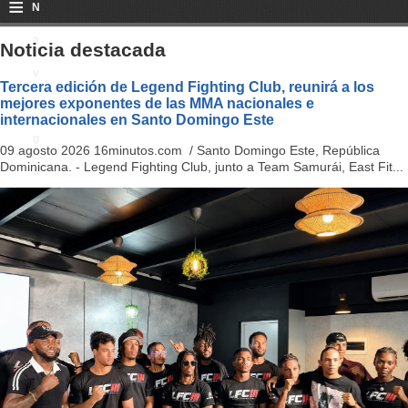
≡
N
a
Noticia destacada
v
Tercera edición de Legend Fighting Club, reunirá a los
mejores exponentes de las MMA nacionales e
i
internacionales en Santo Domingo Este
g
09 agosto 2026 16minutos.com / Santo Domingo Este, República
Dominicana. - Legend Fighting Club, junto a Team Samurái, East Fit...
a
ti
o
n