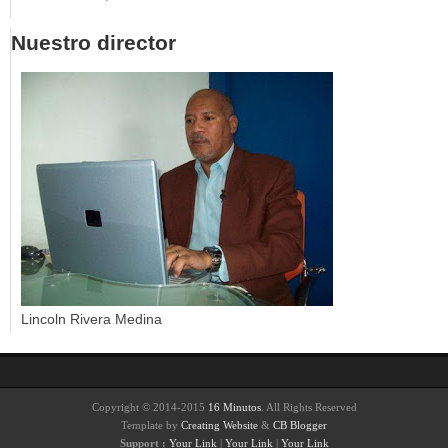
Nuestro director
Lincoln Rivera Medina
Copyright © 2014-2015
16 Minutos
. All Rights Reserved
Template by
Creating Website
&
CB Blogger
Support :
Your Link
|
Your Link
|
Your Link