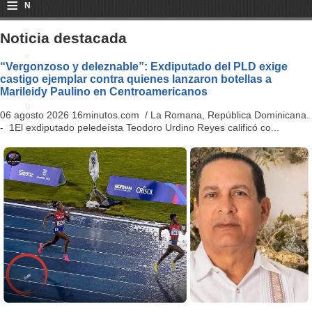
≡
N
a
Noticia destacada
v
“Vergonzoso y deleznable”: Exdiputado del PLD exige
castigo ejemplar contra quienes lanzaron botellas a
i
Marileidy Paulino en Centroamericanos
g
06 agosto 2026 16minutos.com / La Romana, República Dominicana.
- 1El exdiputado peledeísta Teodoro Urdino Reyes calificó co...
a
ti
o
n