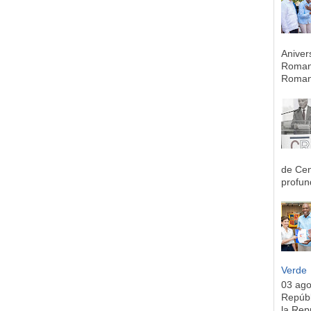
Aniver
Romana
Romana
de Cen
profun
Verde
03 ag
Repúbl
la Rep