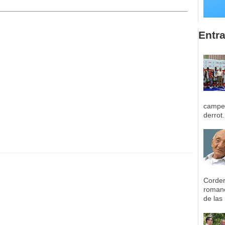
Entr
campeo
derrot.
Corder
romane
de las 