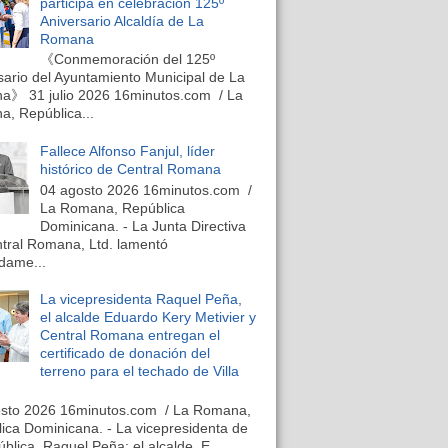
participa en celebración 125º
Aniversario Alcaldía de La
Romana
《Conmemoración del 125º
sario del Ayuntamiento Municipal de La
》 31 julio 2026 16minutos.com / La
, República...
Fallece Alfonso Fanjul, líder
histórico de Central Romana
04 agosto 2026 16minutos.com /
La Romana, República
Dominicana. - La Junta Directiva
tral Romana, Ltd. lamentó
dame...
La vicepresidenta Raquel Peña,
el alcalde Eduardo Kery Metivier y
Central Romana entregan el
certificado de donación del
terreno para el techado de Villa
osto 2026 16minutos.com / La Romana,
ica Dominicana. - La vicepresidenta de
ública, Raquel Peña; el alcalde, E...